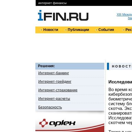
интернет финансы
XIII Меж
ба
Новости
Публикации
События
Ре
Решения:
Н О В О С Т
Интернет-банкинг
Интернет-трейдинг
Исследова
Во время к
Интернет-страхование
кибербезоп
Интернет-расчеты
биометриче
систему бл
Безопасность
скотча. Эк
сканироват
Исследоват
скотчем че