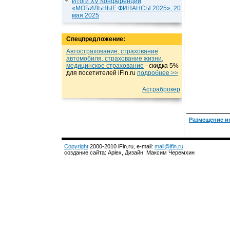
Итоги XV Конференции
«МОБИЛЬНЫЕ ФИНАНСЫ 2025», 20
мая 2025
Спецпредложение:
Автострахование, страхование
автомобиля, страхование жизни,
медицинское страхование
- cкидка 5%
для посетителей iFin.ru
подробнеe >>
Астраброкер
Размещение и
Copyright
2000-2010 iFin.ru, e-mail:
mail@ifin.ru
создание сайта: Aplex, Дизайн: Максим Черемхин