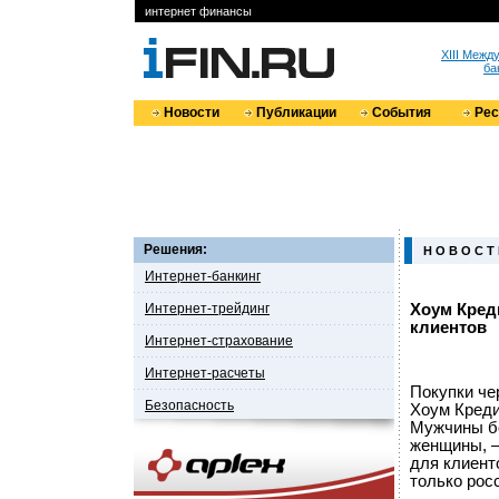
интернет финансы
XIII Меж
ба
Новости
Публикации
События
Ре
Решения:
Н О В О С Т
Интернет-банкинг
Интернет-трейдинг
Хоум Кред
клиентов
Интернет-страхование
Интернет-расчеты
Покупки че
Безопасность
Хоум Креди
Мужчины бо
женщины, —
для клиент
только рос