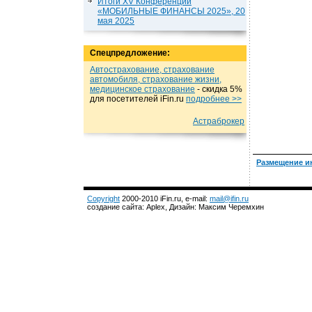
Итоги XV Конференции
«МОБИЛЬНЫЕ ФИНАНСЫ 2025», 20
мая 2025
Спецпредложение:
Автострахование, страхование
автомобиля, страхование жизни,
медицинское страхование
- cкидка 5%
для посетителей iFin.ru
подробнеe >>
Астраброкер
Размещение и
Copyright
2000-2010 iFin.ru, e-mail:
mail@ifin.ru
создание сайта: Aplex, Дизайн: Максим Черемхин