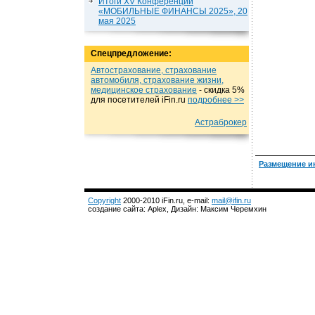
Итоги XV Конференции
«МОБИЛЬНЫЕ ФИНАНСЫ 2025», 20
мая 2025
Спецпредложение:
Автострахование, страхование
автомобиля, страхование жизни,
медицинское страхование
- cкидка 5%
для посетителей iFin.ru
подробнеe >>
Астраброкер
Размещение и
Copyright
2000-2010 iFin.ru, e-mail:
mail@ifin.ru
создание сайта: Aplex, Дизайн: Максим Черемхин