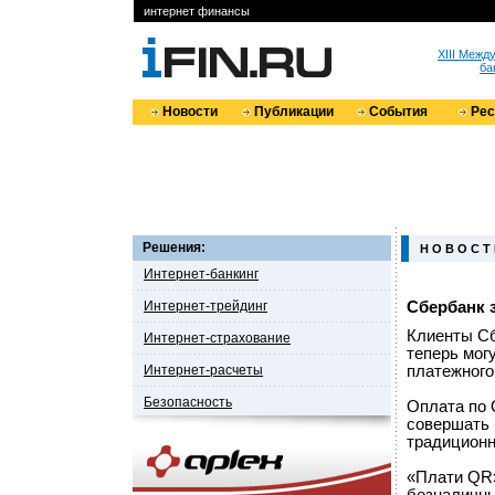
интернет финансы
XIII Меж
ба
Новости
Публикации
События
Ре
Решения:
Н О В О С Т
Интернет-банкинг
Интернет-трейдинг
Сбербанк 
Клиенты Сб
Интернет-страхование
теперь мог
Интернет-расчеты
платежного
Безопасность
Оплата по 
совершать 
традиционн
«Плати QR»