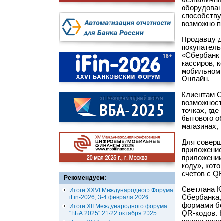
безналичны
оборудован
способству
возможно п
Продавцу д
покупатель
«Сбербанк 
кассиров, 
мобильном 
Онлайн.
Клиентам С
возможност
точках, где
бытового о
магазинах,
Для соверш
приложение
приложении
коду», кот
счетов с Q
Рекомендуем:
Светлана К
Итоги XXVI Международного Форума
Сбербанка,
iFin-2026, 3-4 февраля 2026
формами бе
Итоги XII Международного форума
QR-кодов. 
"ВБА 2025" 21-22 октября 2025