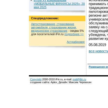
использова
Итоги XV Конференции
принимать 
«МОБИЛЬНЫЕ ФИНАНСЫ 2025», 20
мая 2025
традиционн
пилотирова
регионе ак
Спецпредложение:
универсале
обслуживан
Автострахование, страхование
заявку на 
автомобиля, страхование жизни,
следующий 
медицинское страхование
- cкидка 5%
для посетителей iFin.ru
подробнеe >>
убеждена, 
развитие к
Астраброкер
05.08.2019
все новост
Размещение и
Copyright
2000-2010 iFin.ru, e-mail:
mail@ifin.ru
создание сайта: Aplex, Дизайн: Максим Черемхин