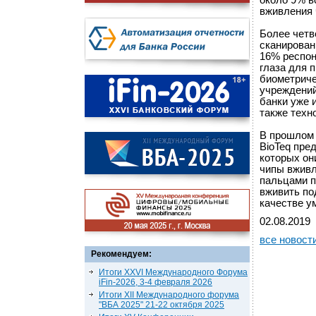
около 9% в
вживления 
Более четв
сканирован
16% респон
глаза для 
биометриче
учреждений
банки уже 
также техн
В прошлом 
BioTeq пре
которых он
чипы вживл
пальцами п
вживить по
качестве у
02.08.2019
все новост
Рекомендуем:
Итоги XXVI Международного Форума
iFin-2026, 3-4 февраля 2026
Итоги XII Международного форума
"ВБА 2025" 21-22 октября 2025