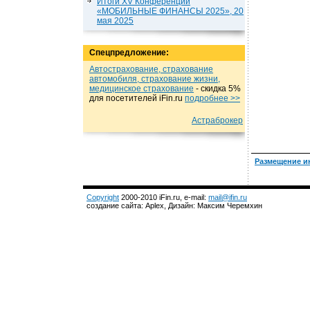
Итоги XV Конференции
«МОБИЛЬНЫЕ ФИНАНСЫ 2025», 20
мая 2025
Спецпредложение:
Автострахование, страхование
автомобиля, страхование жизни,
медицинское страхование
- cкидка 5%
для посетителей iFin.ru
подробнеe >>
Астраброкер
Размещение и
Copyright
2000-2010 iFin.ru, e-mail:
mail@ifin.ru
создание сайта: Aplex, Дизайн: Максим Черемхин