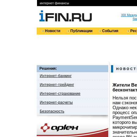
интернет финансы
XIII Меж
ба
Новости
Публикации
События
Ре
Решения:
Н О В О С Т
Интернет-банкинг
Интернет-трейдинг
Жители Ве
бесконтак
Интернет-страхование
Нельзя пос
Интернет-расчеты
нам сэконо
Однако нек
Безопасность
процесс оп
PaymentSen
которого в
микрочипир
значительн