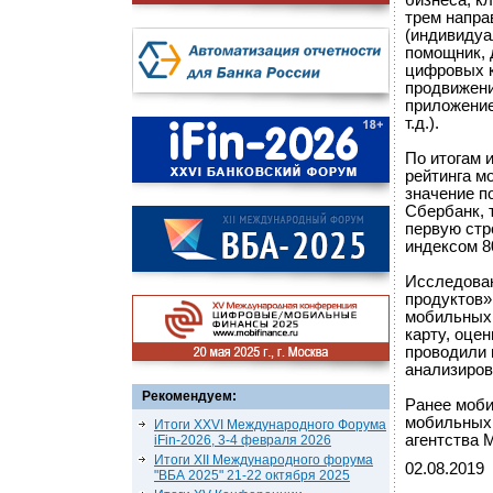
бизнеса, к
трем напра
(индивидуа
помощник, 
цифровых к
продвижени
приложение
т.д.).
По итогам 
рейтинга м
значение п
Сбербанк, 
первую стр
индексом 8
Исследова
продуктов»
мобильных 
карту, оце
проводили 
анализиров
Рекомендуем:
Ранее моби
мобильных 
Итоги XXVI Международного Форума
агентства 
iFin-2026, 3-4 февраля 2026
Итоги XII Международного форума
02.08.2019
"ВБА 2025" 21-22 октября 2025