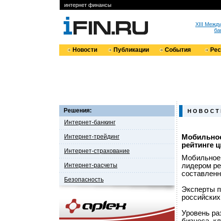
интернет финансы
XIII Меж
ба
Новости
Публикации
События
Ре
Решения:
Н О В О С Т
Интернет-банкинг
Интернет-трейдинг
Мобильное
рейтинге 
Интернет-страхование
Мобильное 
Интернет-расчеты
лидером ре
составленн
Безопасность
Эксперты п
российских
Уровень ра