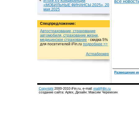
Итоги XV Конференции
все новост
«МОБИЛЬНЫЕ ФИНАНСЫ 2025», 20
мая 2025
Спецпредложение:
Автострахование, страхование
автомобиля, страхование жизни,
медицинское страхование
- cкидка 5%
для посетителей iFin.ru
подробнеe >>
Астраброкер
Размещение и
Copyright
2000-2010 iFin.ru, e-mail:
mail@ifin.ru
создание сайта: Aplex, Дизайн: Максим Черемхин