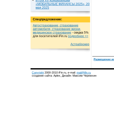
Итоги XV Конференции
«МОБИЛЬНЫЕ ФИНАНСЫ 2025», 20
мая 2025
Спецпредложение:
Автострахование, страхование
автомобиля, страхование жизни,
медицинское страхование
- cкидка 5%
для посетителей iFin.ru
подробнеe >>
Астраброкер
Размещение и
Copyright
2000-2010 iFin.ru, e-mail:
mail@ifin.ru
создание сайта: Aplex, Дизайн: Максим Черемхин