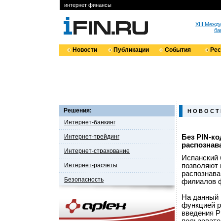
интернет финансы
XIII Меж
ба
Новости
Публикации
События
Ре
Решения:
Н О В О С Т
Интернет-банкинг
Интернет-трейдинг
Без PIN-к
распознав
Интернет-страхование
Испанский 
Интернет-расчеты
позволяют 
распознава
Безопасность
филиалов ф
На данный 
функцией р
введения P