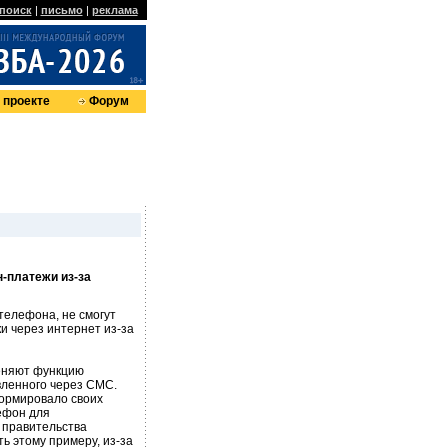
поиск
|
письмо
|
реклама
 проекте
Форум
-платежи из-за
телефона, не смогут
и через интернет из-за
еняют функцию
вленного через СМС.
ормировало своих
ефон для
 правительства
ь этому примеру, из-за