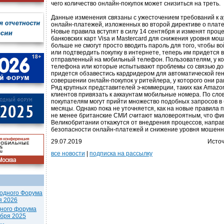
чего количество онлайн-покупок может снизиться на треть.
Данные изменения связаны с ужесточением требований к 
онлайн-платежей, изложенных во второй директиве о плате
Новые правила вступят в силу 14 сентября и изменят про
банковских карт Visa и Mastercard для снижения уровня мо
больше не смогут просто вводить пароль для того, чтобы во
или подтвердить покупку в интернете, теперь им придется в
отправленный на мобильный телефон. Пользователям, у ко
телефона или которые испытывают проблемы со связью дом
придется обзавестись кардридером для автоматической ге
совершении онлайн-покупок у ритейлера, у которого они ра
Ряд крупных представителей э-коммерции, таких как Amazo
клиентов привязать к аккаунтам мобильные номера. По слов
покупателям могут прийти множество подобных запросов в
месяцы. Однако пока не уточняется, как на новые правила п
не менее британские СМИ считают маловероятным, что ф
Великобритании откажутся от внедрения процессов, напр
безопасности онлайн-платежей и снижение уровня мошенн
29.07.2019
Источ
все новости
|
подписка на рассылку
одного Форума
я 2026
дного форума
ября 2025