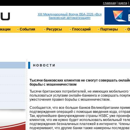
главная
|
карта
|
XIII Международный Форум ВБА-2026 «Вся
банковская автоматизация»
кации
События
Ресурсы
Глоссарий
Партнеры
О
Н О В О С Т И
Тысячи банковских клиентов не смогут совершать онлайн
борьбы с мошенничеством
Тысячи британских потребителей, не имеющих мобильного 
пользоваться услугами онлайн-банкинга и совершать покупк
ужесточения правил борьбы с мошенничеством.
Сообщается, что все больше банков Великобритании прим
подтверждения операций с помощью введения кода, отпра
Так, крупнейшее финучреждение страны HSBC уже проинф
клиентов, что им нужно будет использовать мобильный тел
подтверждения безналичных платежей в интернете. Члены
подчеркивают, что другие банки также намерены последоват