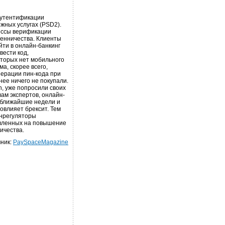
аутентификации
жных услугах (PSD2).
цессы верификации
шенничества. Клиенты
йти в онлайн-банкинг
вести код,
торых нет мобильного
а, скорее всего,
нерации пин-кода при
нее ничего не покупали.
n, уже попросили своих
ам экспертов, онлайн-
 ближайшие недели и
овлияет брексит. Тем
инрегуляторы
авленных на повышение
ичества.
ник:
PaySpaceMagazine