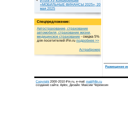
Итоги XV Конференции
«МОБИЛЬНЫЕ ФИНАНСЫ 2025», 20
мая 2025
Спецпредложение:
Автострахование, страхование
автомобиля, страхование жизни,
медицинское страхование
- cкидка 5%
для посетителей iFin.ru
подробнеe >>
Астраброкер
Размещение и
Copyright
2000-2010 iFin.ru, e-mail:
mail@ifin.ru
создание сайта: Aplex, Дизайн: Максим Черемхин