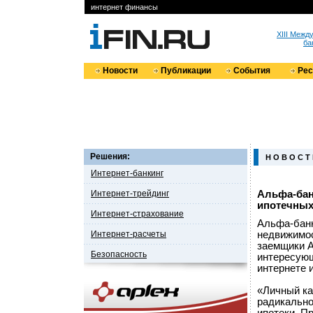
интернет финансы
XIII Меж
ба
Новости
Публикации
События
Ре
Решения:
Н О В О С Т
Интернет-банкинг
Интернет-трейдинг
Альфа-бан
ипотечных
Интернет-страхование
Альфа-банк
Интернет-расчеты
недвижимос
заемщики А
Безопасность
интересующ
интернете 
«Личный ка
радикально