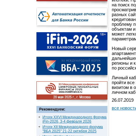
ипотеки. П
на поиск п
просматрив
разных сай
кредитован
проблему п
объектам и
может легк
параметрам
Новый серв
апартамент
дальнейшем
регионы и 
по российс
Личный каб
пройти все
визитом в 
личном каб
26.07.2019
все новост
Рекомендуем:
Итоги XXVI Международного Форума
iFin-2026, 3-4 февраля 2026
Итоги XII Международного форума
"ВБА 2025" 21-22 октября 2025