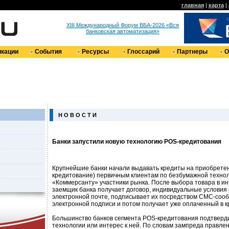
главная
|
карта
|
XIII Международный Форум ВБА-2026 «Вся
банковская автоматизация»
кации
События
Ресурсы
Глоссарий
Партнеры
О
Н О В О С Т И
Банки запустили новую технологию POS-кредитования
Крупнейшие банки начали выдавать кредиты на приобретен
кредитование) первичным клиентам по безбумажной технол
«Коммерсанту» участники рынка. После выбора товара в и
заемщик банка получает договор, индивидуальные условия 
электронной почте, подписывает их посредством СМС-соо
электронной подписи и потом получает уже оплаченный в к
Большинство банков сегмента POS-кредитования подтверд
технологии или интерес к ней. По словам зампреда правле