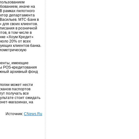
спользованием
бованием, иначе на
В рамках пилотного
ектор департамента
Васильев. МТС-Банк в
 для своих клиентов.
писания в розничной
ов, в том числе в
анке «Хоум Кредит»
коло 20% от всех
вующих клиентов банка.
биометрическую
лиенты, имеющие
ры POS-кредитования
мажный архивный фонд
логии может нести
сканов паспортов
гут получать все
ультате стоит ожидать
рнет-магазинах, на
Источник:
CNews.Ru