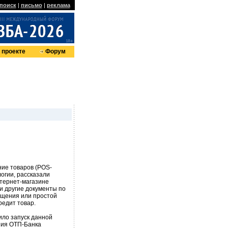
поиск
|
письмо
|
реклама
 проекте
Форум
ие товаров (POS-
огии, рассказали
нтернет-магазине
и другие документы по
бщения или простой
редит товар.
ило запуск данной
ния ОТП-Банка