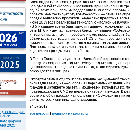
Александра Васильева, «кредитование новых клиентов с и
безбумажной технологии было нашим принципиальным тре
одной точке пришлось бы поддерживать обе технологии». «
проекта банк тестирует эту возможность», — отмечает дир
продаж банковских продуктов «Ренессанс Кредита» Сергей 
июне 2019 года реализовал технологию «полной безбумаги»
«В ближайшее время банк запустит данную технологию под
сети МТС и у других партнеров банка при выдаче POS-кредит
интернет-магазинах», — сообщили в его пресс-службе. В б
объем кредитов, выданных через POS-онлайн, составляет о
выдач, однако такая технология доступна только для дейст
Для первичных заемщиков такие кредиты доступны через 
идентификацию, указывают в банке.
В Почта Банке планируют, что в ближайшей перспективе к
простую электронную подпись, смогут подписывать догово
дистанционно. По оценке Почта Банка, таким образом бу
сокращается в пять раз.
Эксперты отмечают, что использование безбумажной техно
риски для заемщика — оборот баз персональных данных и 
граждан в Интернете растет, и мошенники, используя их, мо
подтверждающие СМС на номера с «серых» сим-карт. В рез
роста жалоб от граждан на подложные POS-кредиты в инте
сайты которых они никогда не заходили.
24.07.2019
одного Форума
все новости
|
подписка на рассылку
я 2026
дного форума
ября 2025