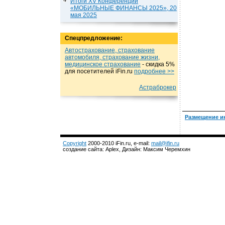
Итоги XV Конференции
«МОБИЛЬНЫЕ ФИНАНСЫ 2025», 20
мая 2025
Спецпредложение:
Автострахование, страхование
автомобиля, страхование жизни,
медицинское страхование
- cкидка 5%
для посетителей iFin.ru
подробнеe >>
Астраброкер
Размещение и
Copyright
2000-2010 iFin.ru, e-mail:
mail@ifin.ru
создание сайта: Aplex, Дизайн: Максим Черемхин