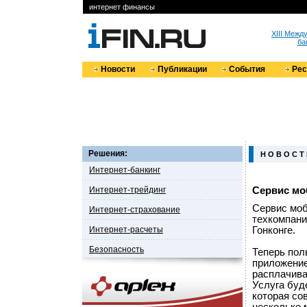
интернет финансы
XIII Меж
ба
Новости
Публикации
События
Ре
Решения:
Н О В О С Т
Интернет-банкинг
Интернет-трейдинг
Сервис мо
Сервис моб
Интернет-страхование
техкомпани
Интернет-расчеты
Гонконге.
Безопасность
Теперь пол
приложение
расплачива
Услуга буд
которая со