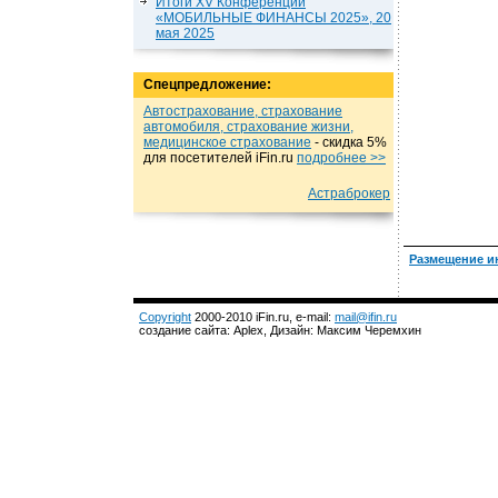
Итоги XV Конференции
«МОБИЛЬНЫЕ ФИНАНСЫ 2025», 20
мая 2025
Спецпредложение:
Автострахование, страхование
автомобиля, страхование жизни,
медицинское страхование
- cкидка 5%
для посетителей iFin.ru
подробнеe >>
Астраброкер
Размещение и
Copyright
2000-2010 iFin.ru, e-mail:
mail@ifin.ru
создание сайта: Aplex, Дизайн: Максим Черемхин