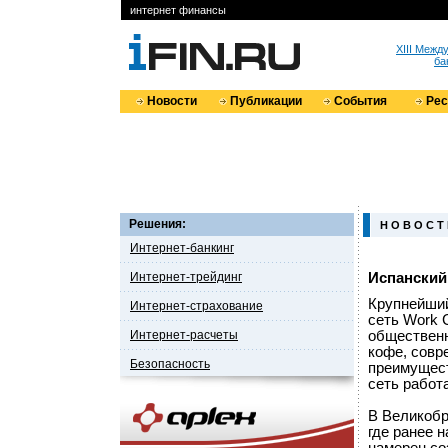
интернет финансы
XIII Меж
ба
Новости
Публикации
События
Ре
Решения:
Н О В О С Т
Интернет-банкинг
Интернет-трейдинг
Испанский 
Крупнейший
Интернет-страхование
сеть Work 
Интернет-расчеты
общественн
кофе, совр
Безопасность
преимущест
сеть работ
В Великобр
где ранее 