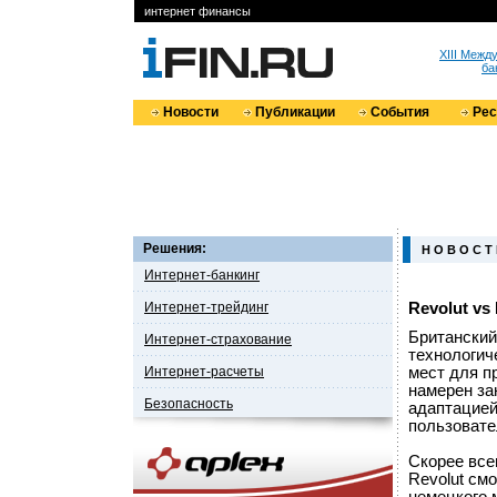
интернет финансы
XIII Меж
ба
Новости
Публикации
События
Ре
Решения:
Н О В О С Т
Интернет-банкинг
Интернет-трейдинг
Revolut v
Британский
Интернет-страхование
технологич
Интернет-расчеты
мест для п
намерен за
Безопасность
адаптацией
пользовате
Скорее всег
Revolut см