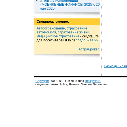
Итоги XV Конференции
«МОБИЛЬНЫЕ ФИНАНСЫ 2025», 20
мая 2025
Спецпредложение:
Автострахование, страхование
автомобиля, страхование жизни,
медицинское страхование
- cкидка 5%
для посетителей iFin.ru
подробнеe >>
Астраброкер
Размещение и
Copyright
2000-2010 iFin.ru, e-mail:
mail@ifin.ru
создание сайта: Aplex, Дизайн: Максим Черемхин