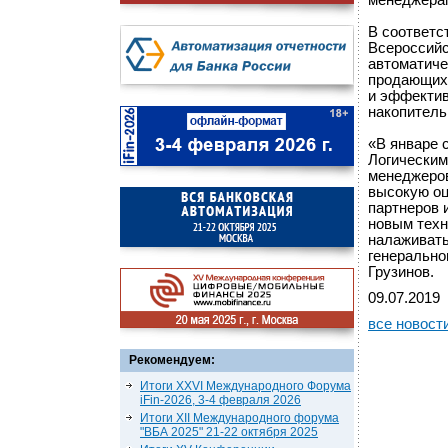
менеджерам
В соответс
Всероссийс
автоматиче
продающих 
и эффектив
накопитель
«В январе 
Логическим
менеджеров
высокую оц
партнеров 
новым техн
налаживать
генерально
Грузинов.
09.07.2019
все новост
Рекомендуем:
Итоги XXVI Международного Форума
iFin-2026, 3-4 февраля 2026
Итоги XII Международного форума
"ВБА 2025" 21-22 октября 2025