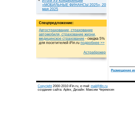
Итоги XV Конференции
«МОБИЛЬНЫЕ ФИНАНСЫ 2025», 20
мая 2025
Спецпредложение:
Автострахование, страхование
автомобиля, страхование жизни,
медицинское страхование
- cкидка 5%
для посетителей iFin.ru
подробнеe >>
Астраброкер
Размещение и
Copyright
2000-2010 iFin.ru, e-mail:
mail@ifin.ru
создание сайта: Aplex, Дизайн: Максим Черемхин