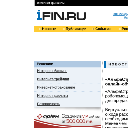
интернет финансы
XIII Меж
ба
Новости
Публикации
События
Ре
Решения:
Н О В О С Т
Интернет-банкинг
Интернет-трейдинг
«АльфаСтр
онлайн-об
Интернет-страхование
«АльфаСтр
Интернет-расчеты
робопомощн
для продаю
Безопасность
Виртуальны
о ходе рас
необходимы
Менее чем 