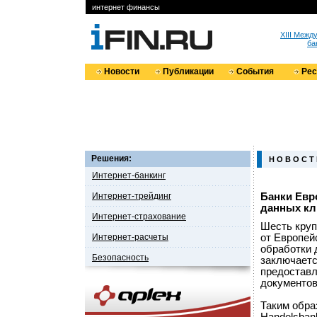
интернет финансы
XIII Меж
ба
Новости
Публикации
События
Ре
Решения:
Н О В О С Т
Интернет-банкинг
Интернет-трейдинг
Банки Евр
данных кл
Интернет-страхование
Шесть круп
Интернет-расчеты
от Европей
обработки 
Безопасность
заключаетс
предостав
документов
Таким обра