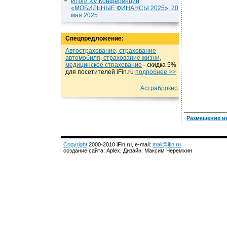
Итоги XV Конференции
«МОБИЛЬНЫЕ ФИНАНСЫ 2025», 20
мая 2025
Спецпредложение:
Автострахование, страхование
автомобиля, страхование жизни,
медицинское страхование
- cкидка 5%
для посетителей iFin.ru
подробнеe >>
Астраброкер
Размещение и
Copyright
2000-2010 iFin.ru, e-mail:
mail@ifin.ru
создание сайта: Aplex, Дизайн: Максим Черемхин