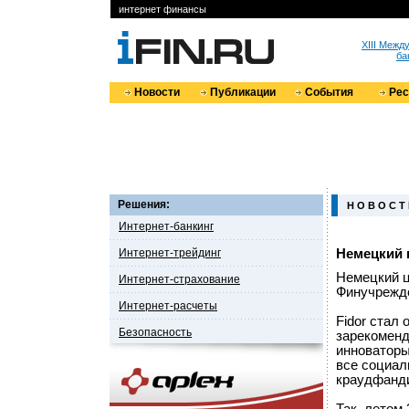
интернет финансы
XIII Меж
ба
Новости
Публикации
События
Ре
Решения:
Н О В О С Т
Интернет-банкинг
Интернет-трейдинг
Немецкий 
Немецкий ц
Интернет-страхование
Финучрежде
Интернет-расчеты
Fidor стал
Безопасность
зарекоменд
инноваторы
все социал
краудфанди