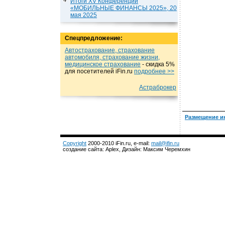
Итоги XV Конференции
«МОБИЛЬНЫЕ ФИНАНСЫ 2025», 20
мая 2025
Спецпредложение:
Автострахование, страхование
автомобиля, страхование жизни,
медицинское страхование
- cкидка 5%
для посетителей iFin.ru
подробнеe >>
Астраброкер
Размещение и
Copyright
2000-2010 iFin.ru, e-mail:
mail@ifin.ru
создание сайта: Aplex, Дизайн: Максим Черемхин