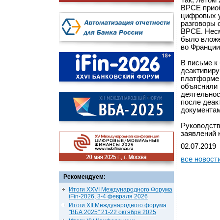
Так, летом
BPCE приоб
цифровых у
разговоры 
BPCE. Несм
было вложе
во Франции
В письме к
деактивиру
платформе 
объяснили 
деятельнос
после деак
документам
Руководств
заявлений 
02.07.2019
все новост
Рекомендуем:
Итоги XXVI Международного Форума
iFin-2026, 3-4 февраля 2026
Итоги XII Международного форума
"ВБА 2025" 21-22 октября 2025