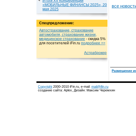
Итоги XV Конференции
«МОБИЛЬНЫЕ ФИНАНСЫ 2025», 20
все новост
мая 2025
Спецпредложение:
Автострахование, страхование
автомобиля, страхование жизни,
медицинское страхование
- cкидка 5%
для посетителей iFin.ru
подробнеe >>
Астраброкер
Размещение и
Copyright
2000-2010 iFin.ru, e-mail:
mail@ifin.ru
создание сайта: Aplex, Дизайн: Максим Черемхин