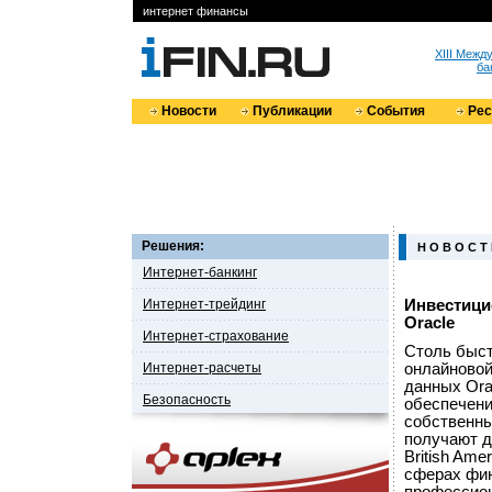
интернет финансы
XIII Меж
ба
Новости
Публикации
События
Ре
Решения:
Н О В О С Т
Интернет-банкинг
Интернет-трейдинг
Инвестици
Oracle
Интернет-страхование
Столь быс
Интернет-расчеты
онлайновой
данных Ora
Безопасность
обеспечени
собственны
получают д
British Am
сферах фин