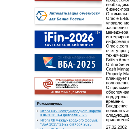
профессион
необходима
бизнес-про
Оптимальны
Oracle E-B
управление
заявлению 
менеджера 
интегриров
информацио
Oracle.com
счет упрощ
технически
British Am
Online Serv
Cash Manage
Property Ma
планирует 
полноценны
С приложен
обеспечива
поддержка 
времени.
Рекомендуем:
Внедрение 
повысить э
Итоги XXVI Международного Форума
следующем 
iFin-2026, 3-4 февраля 2026
приложений
Итоги XII Международного форума
"ВБА 2025" 21-22 октября 2025
27.02.2002