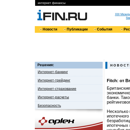
интернет финансы
XIII Меж
ба
Новости
Публикации
События
Ре
Решения:
Н О В О С Т
Интернет-банкинг
Интернет-трейдинг
Fitch: от 
Британские
Интернет-страхование
экономично
Интернет-расчеты
банки. Так
рейтинговог
Безопасность
Несколько 
ипотечного
безработиц
ипотечных 