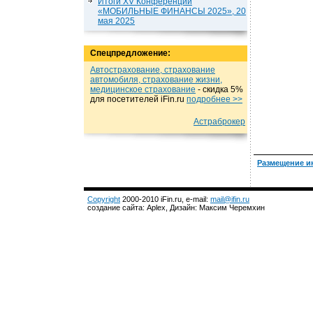
Итоги XV Конференции
«МОБИЛЬНЫЕ ФИНАНСЫ 2025», 20
мая 2025
Спецпредложение:
Автострахование, страхование
автомобиля, страхование жизни,
медицинское страхование
- cкидка 5%
для посетителей iFin.ru
подробнеe >>
Астраброкер
Размещение и
Copyright
2000-2010 iFin.ru, e-mail:
mail@ifin.ru
создание сайта: Aplex, Дизайн: Максим Черемхин