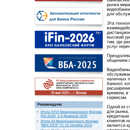
банковских
рынка мира
видеобанки
для обслуж
Эта технол
взаимодейс
дистанцион
высокий ур
там, где р
услуг нере
Преодолев
общением 
Видеобанки
обслуживан
наличных п
банкнот, к
расширения
времени, в
сервисом.
Рекомендуем:
Одной из с
для рынка,
Итоги XXVI Международного Форума
кредитным 
iFin-2026, 3-4 февраля 2026
клиентов н
Итоги XII Международного форума
является к
"ВБА 2025" 21-22 октября 2025