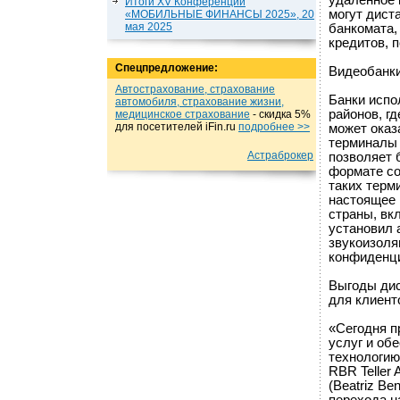
удаленное 
Итоги XV Конференции
могут дист
«МОБИЛЬНЫЕ ФИНАНСЫ 2025», 20
мая 2025
банкомата,
кредитов, 
Спецпредложение:
Видеобанки
Автострахование, страхование
Банки испо
автомобиля, страхование жизни,
районов, г
медицинское страхование
- cкидка 5%
для посетителей iFin.ru
подробнеe >>
может оказ
терминалы 
Астраброкер
позволяет 
формате со
таких терми
настоящее 
страны, вк
установил 
звукоизоля
конфиденци
Выгоды дис
для клиент
«Сегодня п
услуг и об
технологию
RBR Teller 
(Beatriz Be