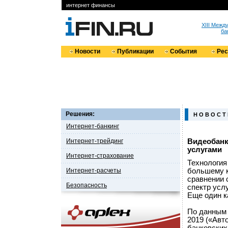
интернет финансы
XIII Меж
ба
Новости
Публикации
События
Ре
Решения:
Н О В О С Т
Интернет-банкинг
Интернет-трейдинг
Видеобанк
услугами
Интернет-страхование
Технология
Интернет-расчеты
большему к
сравнении 
Безопасность
спектр услу
Еще один к
По данным о
2019 («Авт