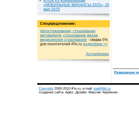
Итоги XV Конференции
«МОБИЛЬНЫЕ ФИНАНСЫ 2025», 20
мая 2025
Спецпредложение:
Автострахование, страхование
автомобиля, страхование жизни,
медицинское страхование
- cкидка 5%
для посетителей iFin.ru
подробнеe >>
Астраброкер
Размещение и
Copyright
2000-2010 iFin.ru, e-mail:
mail@ifin.ru
создание сайта: Aplex, Дизайн: Максим Черемхин