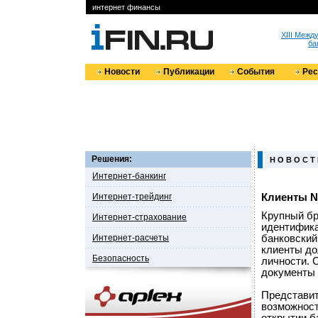
интернет финансы
XIII Меж
ба
Новости
Публикации
События
Ре
Решения:
Н О В О С Т
Интернет-банкинг
Интернет-трейдинг
Клиенты N
Крупный бр
Интернет-страхование
идентифика
Интернет-расчеты
банковский
клиенты до
Безопасность
личности. 
документы 
Представит
возможност