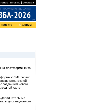
поиск
|
письмо
|
реклама
 проекте
Форум
ы на платформе TSYS
тформе PRIME сервис
раньше к платежной
 с созданием нового
 к одной карте
ть дополнительные
каналы дистанционного