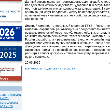
Данный сервис является преимуществом для людей, которы
Все действия можно осуществлять удаленно и, в результате
местной валюте, исключая комиссию за конвертацию. В св
организации могут предлагать услугу по переводу средств с 
привлекая новых клиентов за счет удобства сервиса и выго
конвертации.
Дмитрий Филинов, генеральный директор TSYS – Россия, к
компаний-партнеров, работающих на процессинговой пла
новых возможностей отметил: «Следуя глобальным тенден
банкинге по расширению клиентских сервисов, компания TS
России разработала и реализовала технологию онлайн по
картам динамических мультивалютных сервисов нового пок
функциональность позволяет нашим партнерам внедрять 
карточные продукты и на этой основе создавать конкурент
расширяя список доступных финансовых услуг и привлекая
нового сервиса».
20.06.2019
все новости
|
подписка на рассылку
одного Форума
я 2026
дного форума
ября 2025