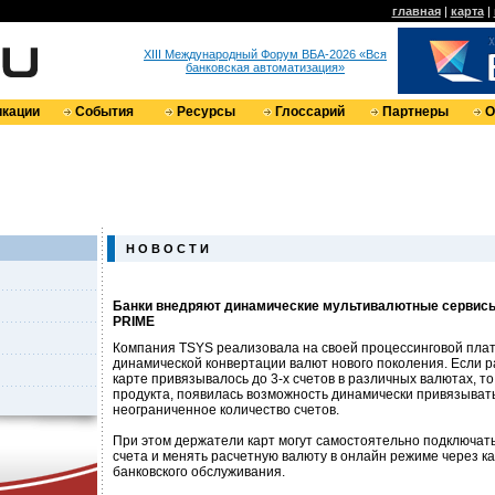
главная
|
карта
|
XIII Международный Форум ВБА-2026 «Вся
банковская автоматизация»
кации
События
Ресурсы
Глоссарий
Партнеры
О
Н О В О С Т И
Банки внедряют динамические мультивалютные сервис
PRIME
Компания TSYS реализовала на своей процессинговой пла
динамической конвертации валют нового поколения. Если 
карте привязывалось до 3-х счетов в различных валютах, то
продукта, появилась возможность динамически привязывать
неограниченное количество счетов.
При этом держатели карт могут самостоятельно подключа
счета и менять расчетную валюту в онлайн режиме через 
банковского обслуживания.