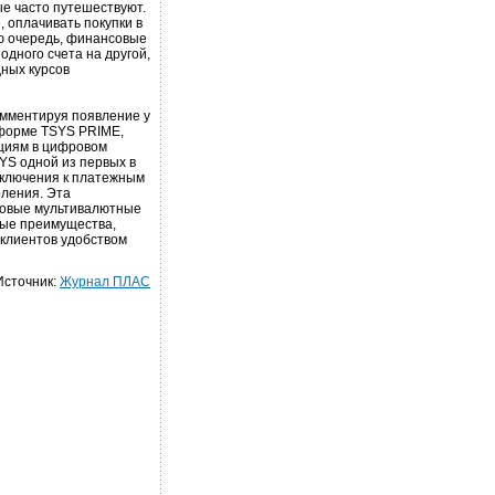
е часто путешествуют.
, оплачивать покупки в
ою очередь, финансовые
одного счета на другой,
дных курсов
омментируя появление у
тформе TSYS PRIME,
циям в цифровом
YS одной из первых в
дключения к платежным
оления. Эта
новые мультивалютные
ные преимущества,
 клиентов удобством
Источник:
Журнал ПЛАС