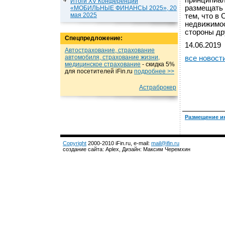
принципиал
Итоги XV Конференции
размещать 
«МОБИЛЬНЫЕ ФИНАНСЫ 2025», 20
мая 2025
тем, что в
недвижимос
стороны др
Спецпредложение:
14.06.2019
Автострахование, страхование
автомобиля, страхование жизни,
все новост
медицинское страхование
- cкидка 5%
для посетителей iFin.ru
подробнеe >>
Астраброкер
Размещение и
Copyright
2000-2010 iFin.ru, e-mail:
mail@ifin.ru
создание сайта: Aplex, Дизайн: Максим Черемхин