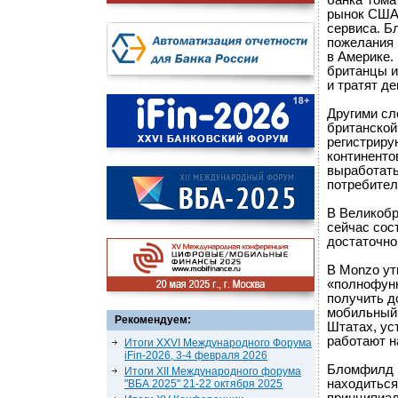
банка Тома
рынок США 
сервиса. Б
пожелания 
в Америке.
британцы и
и тратят де
Другими сл
британской
регистриру
континенто
выработать
потребител
В Великобр
сейчас сос
достаточно
В Monzo ут
«полнофунк
получить д
мобильный 
Рекомендуем:
Штатах, ус
работают н
Итоги XXVI Международного Форума
iFin-2026, 3-4 февраля 2026
Бломфилд р
Итоги XII Международного форума
находиться
"ВБА 2025" 21-22 октября 2025