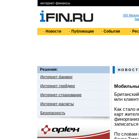
интернет финансы
XIII Меж
ба
Новости
Публикации
События
Ре
Решения:
Н О В О С Т
Интернет-банкинг
Интернет-трейдинг
Мобильный
Британский
Интернет-страхование
млн клиент
Интернет-расчеты
Как стало 
Безопасность
карт жител
финорганиз
записаться
По словам 