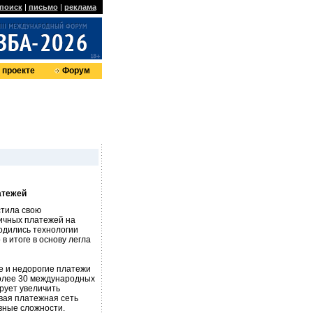
поиск
|
письмо
|
реклама
 проекте
Форум
атежей
стила свою
ичных платежей на
ходились технологии
в итоге в основу легла
е и недорогие платежи
более 30 международных
ирует увеличить
овая платежная сеть
вные сложности.