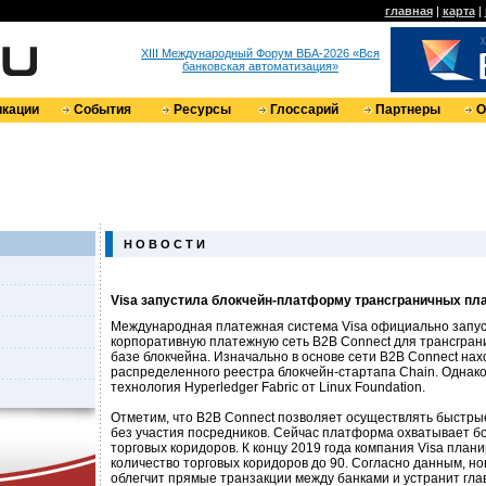
главная
|
карта
|
XIII Международный Форум ВБА-2026 «Вся
банковская автоматизация»
кации
События
Ресурсы
Глоссарий
Партнеры
О
Н О В О С Т И
Visa запустила блокчейн-платформу трансграничных пл
Международная платежная система Visa официально запу
корпоративную платежную сеть B2B Connect для трансгран
базе блокчейна. Изначально в основе сети B2B Connect на
распределенного реестра блокчейн-стартапа Chain. Однако 
технология Hyperledger Fabric от Linux Foundation.
Отметим, что B2B Connect позволяет осуществлять быстры
без участия посредников. Сейчас платформа охватывает 
торговых коридоров. К концу 2019 года компания Visa план
количество торговых коридоров до 90. Согласно данным, н
облегчит прямые транзакции между банками и устранит гла