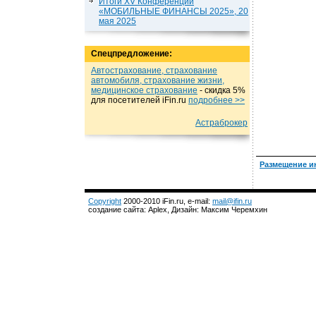
Итоги XV Конференции
«МОБИЛЬНЫЕ ФИНАНСЫ 2025», 20
мая 2025
Спецпредложение:
Автострахование, страхование
автомобиля, страхование жизни,
медицинское страхование
- cкидка 5%
для посетителей iFin.ru
подробнеe >>
Астраброкер
Размещение и
Copyright
2000-2010 iFin.ru, e-mail:
mail@ifin.ru
создание сайта: Aplex, Дизайн: Максим Черемхин