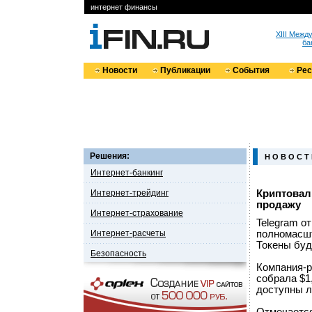
интернет финансы
XIII Меж
ба
Новости
Публикации
События
Ре
Решения:
Н О В О С Т
Интернет-банкинг
Интернет-трейдинг
Криптовал
продажу
Интернет-страхование
Telegram о
Интернет-расчеты
полномасшт
Токены буд
Безопасность
Компания-р
собрала $1
доступны л