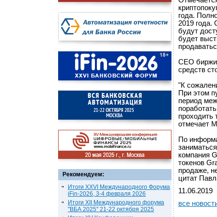
Отмечается
криптопоку
года. Полн
2019 года.
будут дост
будет выст
продаватьс
CEO биржи 
средств ст
"К сожалени
При этом п
период меж
поработать
проходить 
отмечает М
По информа
заниматься
компания G
токенов Gr
продаже, н
Рекомендуем:
цитат Павл
Итоги XXVI Международного Форума
11.06.2019
iFin-2026, 3-4 февраля 2026
Итоги XII Международного форума
все новост
"ВБА 2025" 21-22 октября 2025