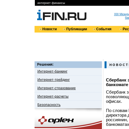
интернет финансы
XIII Меж
ба
Новости
Публикации
События
Ре
Решения:
Н О В О С Т
Интернет-банкинг
Интернет-трейдинг
Сбербанк 
банкомате
Интернет-страхование
Сбербанк з
Интернет-расчеты
позволяющи
офисах.
Безопасность
По словам 
директора 
россиянин,
банкоматах