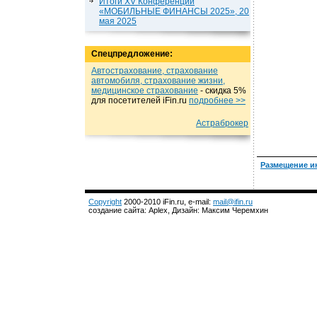
Итоги XV Конференции
«МОБИЛЬНЫЕ ФИНАНСЫ 2025», 20
мая 2025
Спецпредложение:
Автострахование, страхование
автомобиля, страхование жизни,
медицинское страхование
- cкидка 5%
для посетителей iFin.ru
подробнеe >>
Астраброкер
Размещение и
Copyright
2000-2010 iFin.ru, e-mail:
mail@ifin.ru
создание сайта: Aplex, Дизайн: Максим Черемхин