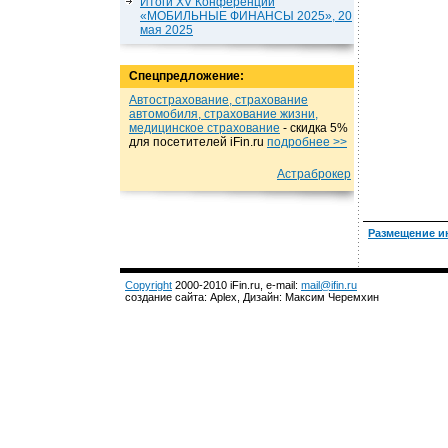
Итоги XV Конференции
«МОБИЛЬНЫЕ ФИНАНСЫ 2025», 20
мая 2025
Спецпредложение:
Автострахование, страхование
автомобиля, страхование жизни,
медицинское страхование
- cкидка 5%
для посетителей iFin.ru
подробнеe >>
Астраброкер
Размещение и
Copyright
2000-2010 iFin.ru, e-mail:
mail@ifin.ru
создание сайта: Aplex, Дизайн: Максим Черемхин