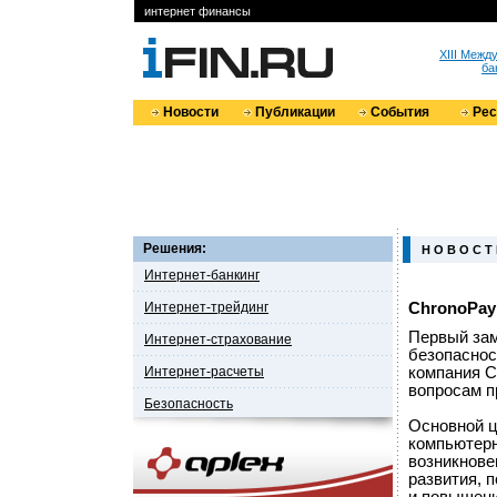
интернет финансы
XIII Меж
ба
Новости
Публикации
События
Ре
Решения:
Н О В О С Т
Интернет-банкинг
Интернет-трейдинг
ChronoPay
Первый зам
Интернет-страхование
безопаснос
Интернет-расчеты
компания C
вопросам п
Безопасность
Основной ц
компьютерн
возникнове
развития, 