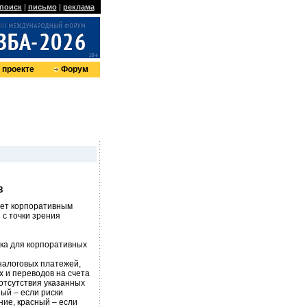
поиск
|
письмо
|
реклама
 проекте
Форум
З
яет корпоративным
 с точки зрения
ка для корпоративных
налоговых платежей,
 и переводов на счета
 отсутствия указанных
ый – если риски
ние, красный – если