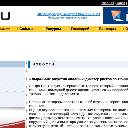
главная
|
карта
|
XIII Международный Форум ВБА-2026 «Вся
банковская автоматизация»
кации
События
Ресурсы
Глоссарий
Партнеры
О
Н О В О С Т И
Альфа-Банк запустил онлайн-индикатор рисков по 115-Ф
Альфа-Банк запустил сервис «Светофор», который позвол
клиентам в наглядной форме оценить риски своих операций
требований законодательства.
Сервис «Светофор» работает в новой версии интернет-бан
клиентов.
Оценка осуществляется по нескольким критериям: по доле 
соотношению операций с/без НДС, объему снятия наличных
физлиц, размеру остатка по счету. В случае выявления или
нарушений цвет индикатора укажет на уровень риска: зелен
отсутствуют, желтый – если на что-то стоит обратить внима