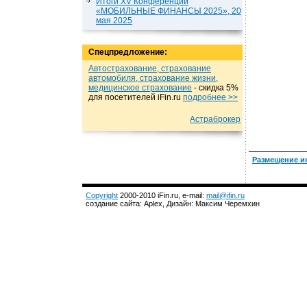
Итоги XV Конференции
«МОБИЛЬНЫЕ ФИНАНСЫ 2025», 20
мая 2025
Спецпредложение:
Автострахование, страхование
автомобиля, страхование жизни,
медицинское страхование
- cкидка 5%
для посетителей iFin.ru
подробнеe >>
Астраброкер
Размещение и
Copyright
2000-2010 iFin.ru, e-mail:
mail@ifin.ru
создание сайта: Aplex, Дизайн: Максим Черемхин