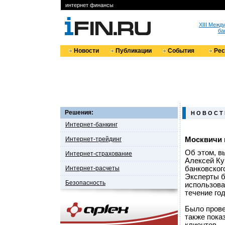
интернет финансы
XIII Меж
ба
Новости
Публикации
События
Ре
Решения:
Н О В О С Т
Интернет-банкинг
Интернет-трейдинг
Москвичи 
Об этом, в
Интернет-страхование
Алексей Ку
Интернет-расчеты
банковског
Эксперты б
Безопасность
использова
течение год
Было прове
также пока