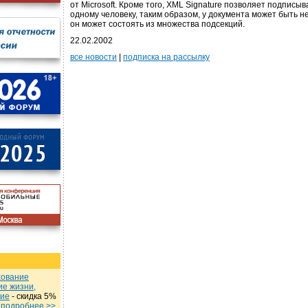
от Microsoft. Кроме того, XML Signature позволяет подписы
одному человеку, таким образом, у документа может быть н
он может состоять из множества подсекций.
22.02.2002
все новости
|
подписка на рассылку
хование
ие жизни,
ние
- cкидка 5%
u
подробнеe >>