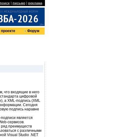
поиск
|
письмо
|
реклама
 проекте
Форум
, что входящие в него
 стандарта цифровой
e), а XML-подпись (XML
 информации. Сегодня
овую подпись наравне
-подписи является
 Web-сервисов.
т ряд преимуществ
зоваться с различными
ой Visual Studio .NET