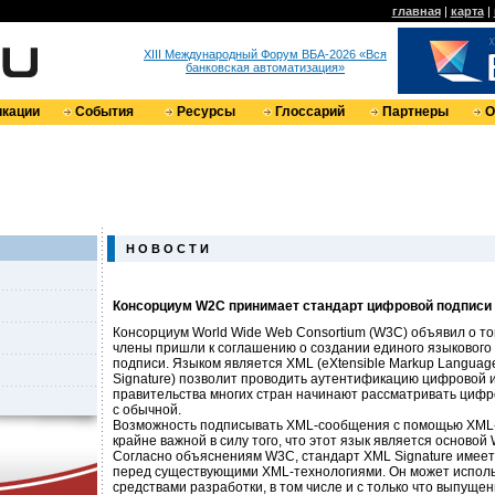
главная
|
карта
|
XIII Международный Форум ВБА-2026 «Вся
банковская автоматизация»
кации
События
Ресурсы
Глоссарий
Партнеры
О
Н О В О С Т И
Консорциум W2C принимает стандарт цифровой подписи
Консорциум World Wide Web Consortium (W3C) объявил о том
члены пришли к соглашению о создании единого языкового
подписи. Языком является XML (eXtensible Markup Languag
Signature) позволит проводить аутентификацию цифровой
правительства многих стран начинают рассматривать цифр
с обычной.
Возможность подписывать XML-сообщения с помощью XML
крайне важной в силу того, что этот язык является основой
Согласно объяснениям W3C, стандарт XML Signature имее
перед существующими XML-технологиями. Он может исполь
средствами разработки, в том числе и с только что выпущенн