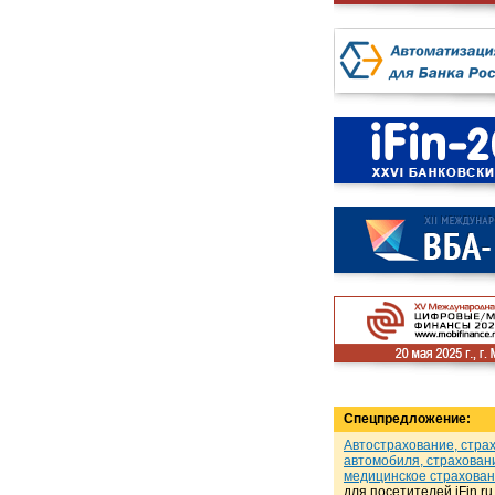
Спецпредложение:
Автострахование, стра
автомобиля, страхован
медицинское страхова
для посетителей iFin.r