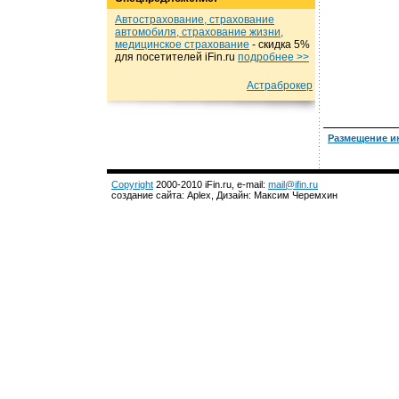
Автострахование, страхование
автомобиля, страхование жизни,
медицинское страхование
- cкидка 5%
для посетителей iFin.ru
подробнеe >>
Астраброкер
Размещение и
Copyright
2000-2010 iFin.ru, e-mail:
mail@ifin.ru
создание сайта: Aplex, Дизайн: Максим Черемхин