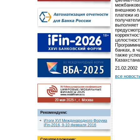
филиал-пол
межбанковс
внешнюю пл
платежи из
получатели
выполняет 
предусмотр
корректнос
целостност
Программны
банках, в 
также успе
Казахстана
21.02.2002
все новост
Рекомендуем:
Итоги XVI Международного Форума
iFin-2016, 9-10 февраля 2016
Спецпредложение: