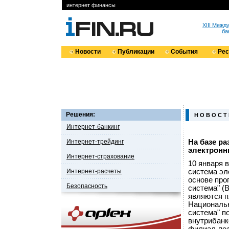
интернет финансы
XIII Меж
ба
Новости
Публикации
События
Ре
Решения:
Н О В О С Т
Интернет-банкинг
Интернет-трейдинг
На базе ра
электронн
Интернет-страхование
10 января 
Интернет-расчеты
система эл
основе про
Безопасность
система" (
являются п
Национальн
система" п
внутрибанк