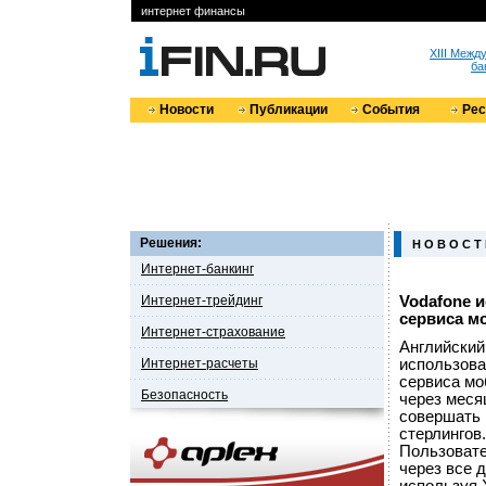
интернет финансы
XIII Меж
ба
Новости
Публикации
События
Ре
Решения:
Н О В О С Т
Интернет-банкинг
Интернет-трейдинг
Vodafone и
сервиса м
Интернет-страхование
Английский
Интернет-расчеты
использова
сервиса мо
Безопасность
через меся
совершать 
стерлингов.
Пользовате
через все 