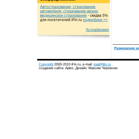
Автострахование, страхование
автомобиля, страхование жизни,
медицинское страхование
- cкидка 5%
для посетителей iFin.ru
подробнеe >>
Астраброкер
Размещение и
Copyright
2000-2010 iFin.ru, e-mail:
mail@ifin.ru
создание сайта: Aplex, Дизайн: Максим Черемхин