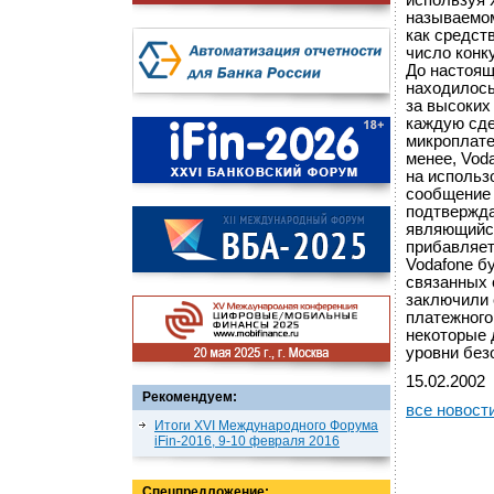
используя 
называемом
как средст
число конк
До настоящ
находилось
за высоких
каждую сде
микроплате
менее, Vod
на использ
сообщение 
подтвержда
являющийся
прибавляет
Vodafone б
связанных 
заключили 
платежного
некоторые 
уровни без
15.02.2002
Рекомендуем:
все новост
Итоги XVI Международного Форума
iFin-2016, 9-10 февраля 2016
Спецпредложение: