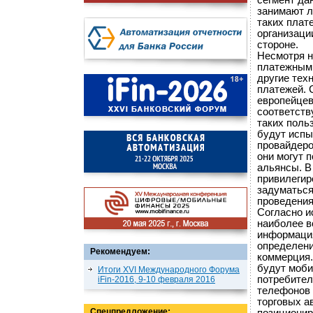
сегмент да
занимают л
таких плат
организаци
стороне.
Несмотря н
платежным 
другие тех
платежей. 
европейцев
соответств
таких поль
будут испы
провайдеро
они могут 
альянсы. В
привилегир
задуматься
проведения
Согласно и
наиболее в
информация
определени
Рекомендуем:
коммерция.
будут моби
Итоги XVI Международного Форума
потребител
iFin-2016, 9-10 февраля 2016
телефонов 
торговых а
Спецпредложение: