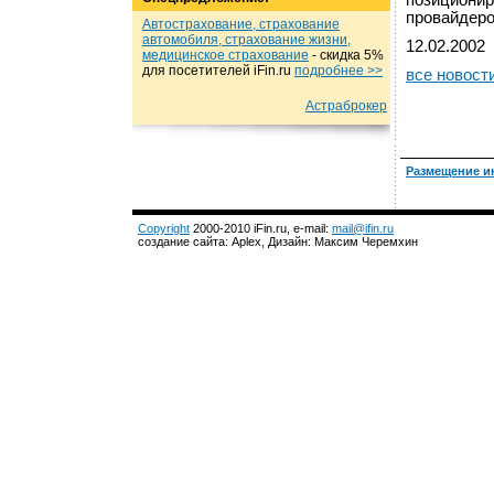
позиционир
провайдеро
Автострахование, страхование
автомобиля, страхование жизни,
12.02.2002
медицинское страхование
- cкидка 5%
для посетителей iFin.ru
подробнеe >>
все новост
Астраброкер
Размещение и
Copyright
2000-2010 iFin.ru, e-mail:
mail@ifin.ru
создание сайта: Aplex, Дизайн: Максим Черемхин