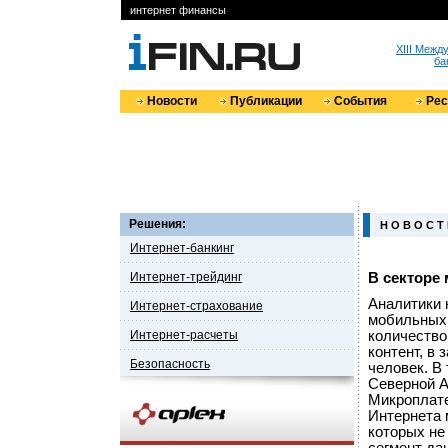
интернет финансы
XIII Меж
ба
Новости
Публикации
События
Ре
Решения:
Н О В О С Т
Интернет-банкинг
Интернет-трейдинг
В секторе
Аналитики 
Интернет-страхование
мобильных 
Интернет-расчеты
количество
контент, в 
Безопасность
человек. В
Северной А
Микроплате
Интернета 
которых не