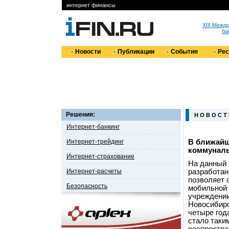
интернет финансы
XIII Меж
ба
Новости
Публикации
События
Ре
Решения:
Н О В О С Т
Интернет-банкинг
Интернет-трейдинг
В ближайш
коммуналь
Интернет-страхование
На данный 
Интернет-расчеты
разработан
позволяет 
Безопасность
мобильной 
учреждении
Новосибирс
четыре год
стало таки