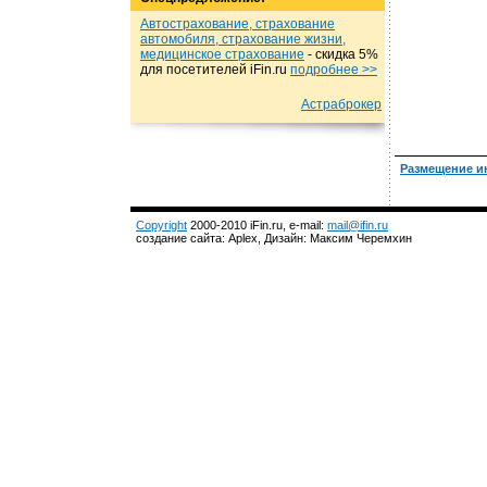
Автострахование, страхование
автомобиля, страхование жизни,
медицинское страхование
- cкидка 5%
для посетителей iFin.ru
подробнеe >>
Астраброкер
Размещение и
Copyright
2000-2010 iFin.ru, e-mail:
mail@ifin.ru
создание сайта: Aplex, Дизайн: Максим Черемхин