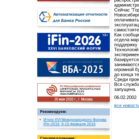
распростр
администра
Сейчас "Го
Новосибирс
оплачивать
эксплуатац
самостояте
Как сообщи
отдела мар
поддержку 
Технологий
эксперимен
базируется
занимаются
огромной б
до конца т
Среди прое
Вся служба
запущена.
06.02.2002
все новост
Рекомендуем:
Итоги XVI Международного Форума
iFin-2016, 9-10 февраля 2016
Спецпредложение: