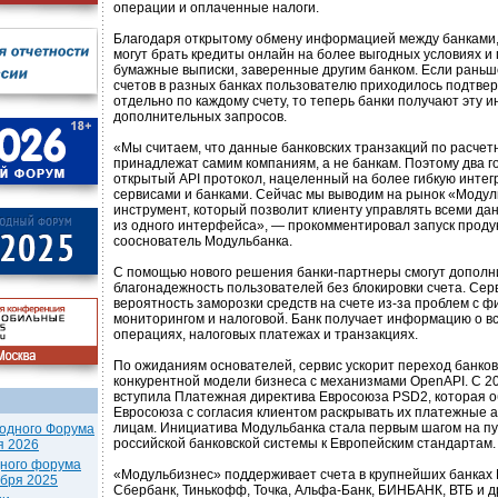
операции и оплаченные налоги.
Благодаря открытому обмену информацией между банками,
могут брать кредиты онлайн на более выгодных условиях и 
бумажные выписки, заверенные другим банком. Если раньш
счетов в разных банках пользователю приходилось подтвер
отдельно по каждому счету, то теперь банки получают эту
дополнительных запросов.
«Мы считаем, что данные банковских транзакций по расче
принадлежат самим компаниям, а не банкам. Поэтому два г
открытый API протокол, нацеленный на более гибкую инте
сервисами и банками. Сейчас мы выводим на рынок «Моду
инструмент, который позволит клиенту управлять всеми д
из одного интерфейса», — прокомментировал запуск проду
сооснователь Модульбанка.
С помощью нового решения банки-партнеры смогут дополн
благонадежность пользователей без блокировки счета. Сер
вероятность заморозки средств на счете из-за проблем с 
мониторингом и налоговой. Банк получает информацию о в
операциях, налоговых платежах и транзакциях.
По ожиданиям основателей, сервис ускорит переход банков
конкурентной модели бизнеса с механизмами OpenAPI. С 20
вступила Платежная директива Евросоюза PSD2, которая о
Евросоюза с согласия клиентом раскрывать их платежные 
лицам. Инициатива Модульбанка стала первым шагом на п
одного Форума
российской банковской системы к Европейским стандартам.
я 2026
дного форума
«Модульбизнес» поддерживает счета в крупнейших банках 
ября 2025
Сбербанк, Тинькофф, Точка, Альфа-Банк, БИНБАНК, ВТБ и др