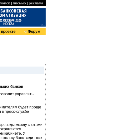
поиск
|
письмо
|
реклама
 проекте
Форум
льких банков
озволит управлять
имателям будет проще
 в пресс-службе
Переводы между счетами
сохраняются
ом кабинете. У
скольку банк видит все