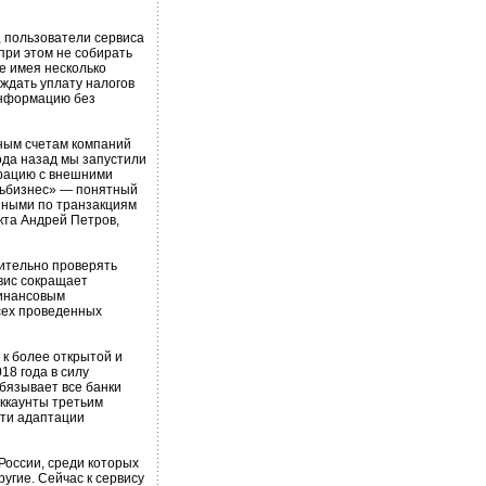
 пользователи сервиса
при этом не собирать
е имея несколько
ждать уплату налогов
 информацию без
тным счетам компаний
ода назад мы запустили
грацию с внешними
льбизнес» — понятный
анными по транзакциям
кта Андрей Петров,
ительно проверять
вис сокращает
финансовым
сех проведенных
 к более открытой и
18 года в силу
бязывает все банки
аккаунты третьим
ути адаптации
России, среди которых
угие. Сейчас к сервису