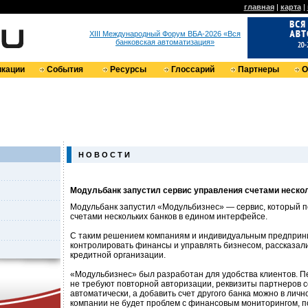
главная
|
карта
|
XIII Международный Форум ВБА-2026 «Вся
банковская автоматизация»
кации
События
Ресурсы
Глоссарий
Партнеры
О
Н О В О С Т И
Модульбанк запустил сервис управления счетами неско
Модульбанк запустил «Модульбизнес» — сервис, который п
счетами нескольких банков в едином интерфейсе.
С таким решением компаниям и индивидуальным предприн
контролировать финансы и управлять бизнесом, рассказали
кредитной организации.
«Модульбизнес» был разработан для удобства клиентов. 
не требуют повторной авторизации, реквизиты партнеров 
автоматически, а добавить счет другого банка можно в личн
компании не будет проблем с финансовым мониторингом, по