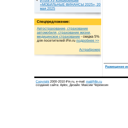
Итоги XV Конференции
«МОБИЛЬНЫЕ ФИНАНСЫ 2025», 20
мая 2025
Спецпредложение:
Автострахование, страхование
автомобиля, страхование жизни,
медицинское страхование
- cкидка 5%
для посетителей iFin.ru
подробнеe >>
Астраброкер
Размещение и
Copyright
2000-2010 iFin.ru, e-mail:
mail@ifin.ru
создание сайта: Aplex, Дизайн: Максим Черемхин