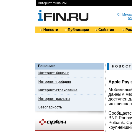
интернет финансы
XIII Меж
ба
Новости
Публикации
События
Ре
Решения:
Н О В О С Т
Интернет-банкинг
Интернет-трейдинг
Apple Pay 
Мобильный 
Интернет-страхование
данным мес
Интернет-расчеты
доступен д
их список 
Безопасность
Сообщается
BNP Paribas
Polbank. С
крупнейший