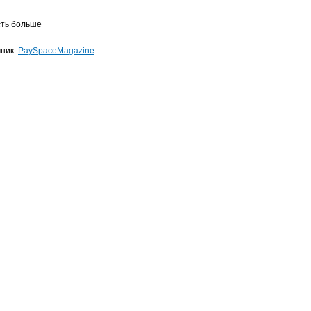
сть больше
ник:
PaySpaceMagazine