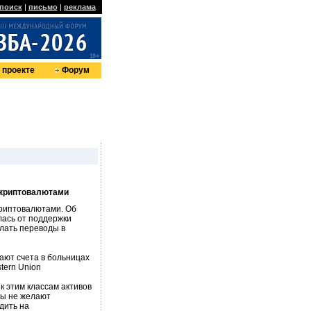
поиск
|
письмо
|
реклама
 проекте
Форум
 криптовалютами
криптовалютами. Об
лась от поддержки
лать переводы в
вают счета в больницах
tern Union
 этим классам активов
ры не желают
дить на