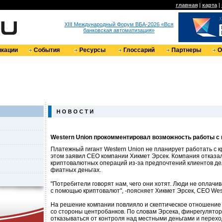
главная
|
карта
|
XIII Международный Форум ВБА-2026 «Вся
банковская автоматизация»
кации
События
Ресурсы
Глоссарий
Партнеры
О
Н О В О С Т И
Western Union прокомментировал возможность работы с
Платежный гигант Western Union не планирует работать с 
этом заявил CEO компании Хикмет Эрсек. Компания отказа
криптовалютных операций из-за предпочтений клиентов де
фиатных деньгах.
"Потребители говорят нам, чего они хотят. Люди не оплачи
с помощью криптовалют", -поясняет Хикмет Эрсек, CEO Wes
На решение компании повлияло и скептическое отношение к
со стороны центробанков. По словам Эрсека, финрегулято
отказываться от контроля над местными деньгами и перехо