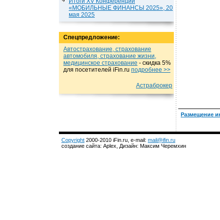
Итоги XV Конференции
«МОБИЛЬНЫЕ ФИНАНСЫ 2025», 20
мая 2025
Спецпредложение:
Автострахование, страхование
автомобиля, страхование жизни,
медицинское страхование
- cкидка 5%
для посетителей iFin.ru
подробнеe >>
Астраброкер
Размещение и
Copyright
2000-2010 iFin.ru, e-mail:
mail@ifin.ru
создание сайта: Aplex, Дизайн: Максим Черемхин