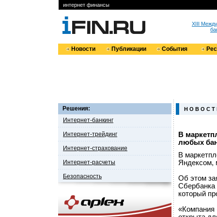
интернет финансы
XIII Меж
ба
Новости
Публикации
События
Ре
Решения:
Н О В О С Т
Интернет-банкинг
Интернет-трейдинг
В маркетп
любых ба
Интернет-страхование
В маркетпл
Интернет-расчеты
Яндексом, 
Безопасность
Об этом за
Сбербанка 
который пр
«Компания 