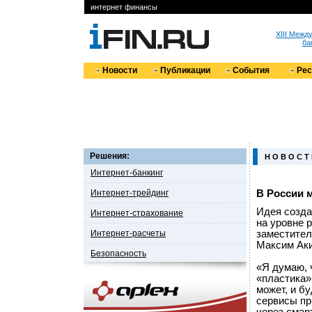
интернет финансы
XIII Меж
ба
Новости
Публикации
События
Ре
Решения:
Н О В О С Т
Интернет-банкинг
Интернет-трейдинг
В России 
Идея созда
Интернет-страхование
на уровне 
Интернет-расчеты
заместител
Максим Ак
Безопасность
«Я думаю, 
«пластика»
может, и бу
сервисы пр