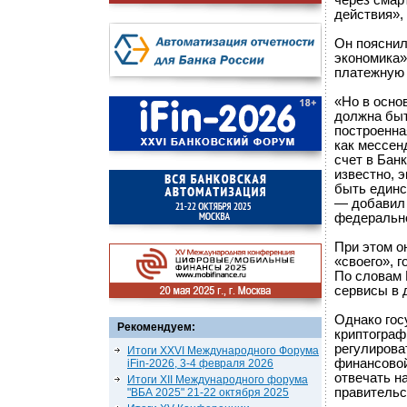
через смар
действия»,
Он пояснил
экономика»
платежную 
«Но в осно
должна быт
построенна
как мессен
счет в Бан
известно, 
быть единс
— добавил 
федерально
При этом о
«своего», 
По словам 
сервисы в 
Однако гос
Рекомендуем:
криптограф
регулирова
Итоги XXVI Международного Форума
финансовой
iFin-2026, 3-4 февраля 2026
отвечать н
Итоги XII Международного форума
правительс
"ВБА 2025" 21-22 октября 2025