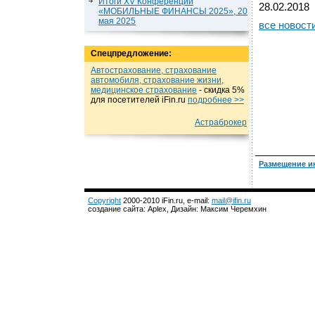
Итоги XV Конференции
28.02.2018
«МОБИЛЬНЫЕ ФИНАНСЫ 2025», 20
мая 2025
все новост
Спецпредложение:
Автострахование, страхование
автомобиля, страхование жизни,
медицинское страхование
- cкидка 5%
для посетителей iFin.ru
подробнеe >>
Астраброкер
Размещение и
Copyright
2000-2010 iFin.ru, e-mail:
mail@ifin.ru
создание сайта: Aplex, Дизайн: Максим Черемхин