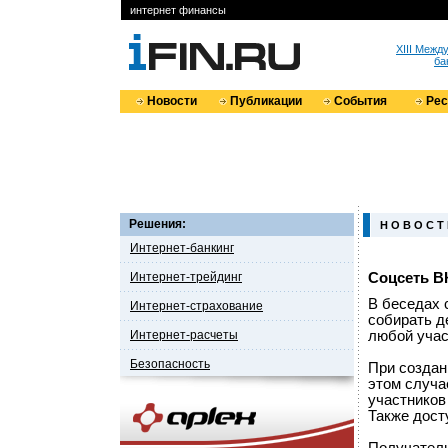
интернет финансы
XIII Меж
ба
Новости
Публикации
События
Ре
Решения:
Н О В О С Т
Интернет-банкинг
Интернет-трейдинг
Соцсеть В
В беседах 
Интернет-страхование
собирать д
Интернет-расчеты
любой учас
Безопасность
При создан
этом случа
участников
Также дост