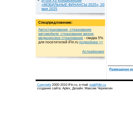
Итоги XV Конференции
«МОБИЛЬНЫЕ ФИНАНСЫ 2025», 20
мая 2025
Спецпредложение:
Автострахование, страхование
автомобиля, страхование жизни,
медицинское страхование
- cкидка 5%
для посетителей iFin.ru
подробнеe >>
Астраброкер
Размещение и
Copyright
2000-2010 iFin.ru, e-mail:
mail@ifin.ru
создание сайта: Aplex, Дизайн: Максим Черемхин