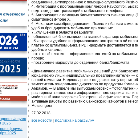
соединение, активированное с помощью служебного Push-
4. Интеграция с программным комплексом PayControl. Быстр
подтверждение транзакций с мобильного телефона.
5. Авторизация с помощью биометрического сканера лица (
смартфонов iPhone X.
6. Механизм самобрендирования. Позволит банкам самост
удобно брендировать мобильное приложение.
7. Улучшения в области юзабилити:
- обновленный блок выписки на главной странице мобильно
- быстрое и удобное информирование контрагента об опл
платеж со штампом банка в PDF-формате доставляется в по
удобные каналы;
- ответный платеж — оформление платежей на мобильном 
проще;
- построение маршрута до отделения банка/банкомата.
«Динамичное развитие мобильных решений для банковских
юридических лиц и индивидуальных предпринимателей — о
нашей компании. Надеюсь, рынок по достоинству оценит о
заместитель генерального директора по продуктам Компан
Абрамов. — В апреле мы выпускаем сервис «Фотоплатеж»,
расширяем возможности информационного сервиса, начина
мобильный канал сервис «Электронный офис клиента». Па
активные работы по развитию банковских чат-ботов в Telegr
Messenger».
27.02.2018
одного Форума
все новости
|
подписка на рассылку
я 2026
дного форума
ября 2025