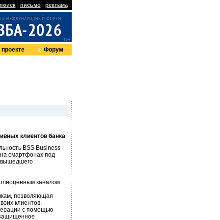
поиск
|
письмо
|
реклама
 проекте
Форум
ивных клиентов банка
ьность BSS Business
 на смартфонах под
х вышедшего
полноценным каналом
лкам, позволяющая
воих клиентов.
перации с помощью
 защищенное