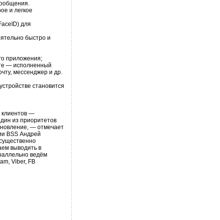
сообщения.
ое и легкое
FaceID) для
оятельно быстро и
го приложения;
ате — исполненный
чту, мессенджер и др.
устройстве становится
 клиентов —
дин из приоритетов
бновление, — отмечает
ии BSS Андрей
 существенно
ем выводить в
раллельно ведём
am, Viber, FB