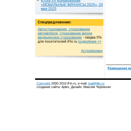
Итоги XV Конференции
«МОБИЛЬНЫЕ ФИНАНСЫ 2025», 20
мая 2025
Спецпредложение:
Автострахование, страхование
автомобиля, страхование жизни,
медицинское страхование
- cкидка 5%
для посетителей iFin.ru
подробнеe >>
Астраброкер
Размещение и
Copyright
2000-2010 iFin.ru, e-mail:
mail@ifin.ru
создание сайта: Aplex, Дизайн: Максим Черемхин