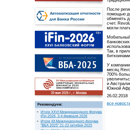
традиционн
После реги
помощью де
обменять д
счет. Revo
могли плат
Мобильный 
банковских
использова
Так, в при
биткоинами
У компании
месяц Revo
700% больш
увеличитьс
и Австралии
Южной Афр
26.02.2018
все новост
Рекомендуем:
Итоги XXVI Международного Форума
iFin-2026, 3-4 февраля 2026
Итоги XII Международного форума
"ВБА 2025" 21-22 октября 2025