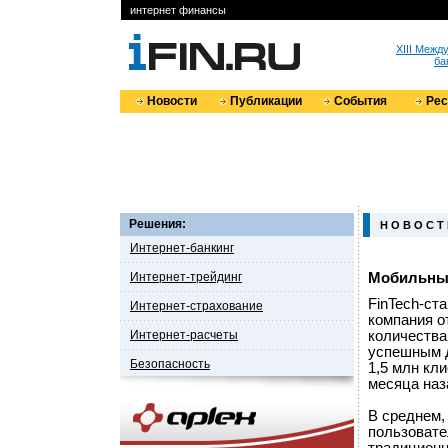
интернет финансы
XIII Меж
ба
Новости
Публикации
События
Ре
Решения:
Н О В О С Т
Интернет-банкинг
Интернет-трейдинг
Мобильный
FinTech-ст
Интернет-страхование
компания о
Интернет-расчеты
количества
успешным д
Безопасность
1,5 млн кли
месяца наз
В среднем,
пользовате