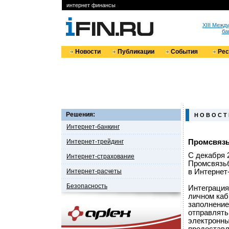
интернет финансы
XIII Меж
ба
Новости
Публикации
События
Ре
Решения:
Н О В О С Т
Интернет-банкинг
Интернет-трейдинг
Промсвязь
С декабря 
Интернет-страхование
Промсвязьб
Интернет-расчеты
в Интернет
Безопасность
Интеграция
личном каб
заполнение
отправлять 
электронны