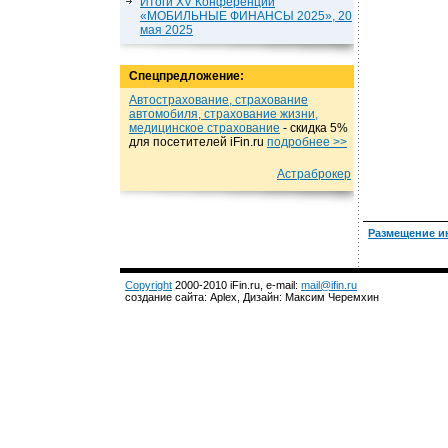
Итоги XV Конференции
«МОБИЛЬНЫЕ ФИНАНСЫ 2025», 20
мая 2025
Спецпредложение:
Автострахование, страхование
автомобиля, страхование жизни,
медицинское страхование
- cкидка 5%
для посетителей iFin.ru
подробнеe >>
Астраброкер
Размещение и
Copyright
2000-2010 iFin.ru, e-mail:
mail@ifin.ru
создание сайта: Aplex, Дизайн: Максим Черемхин