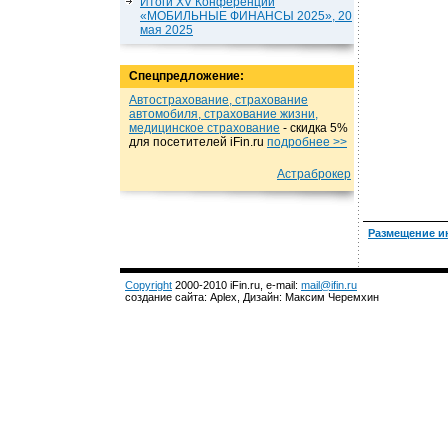
Итоги XV Конференции
«МОБИЛЬНЫЕ ФИНАНСЫ 2025», 20
мая 2025
Спецпредложение:
Автострахование, страхование
автомобиля, страхование жизни,
медицинское страхование
- cкидка 5%
для посетителей iFin.ru
подробнеe >>
Астраброкер
Размещение и
Copyright
2000-2010 iFin.ru, e-mail:
mail@ifin.ru
создание сайта: Aplex, Дизайн: Максим Черемхин