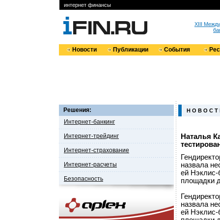
интернет финансы
XIII Меж
ба
Новости
Публикации
События
Ре
Решения:
Н О В О С Т
Интернет-банкинг
Интернет-трейдинг
Наталья К
тестирова
Интернет-страхование
Гендиректо
Интернет-расчеты
назвала не
ей Нэклис-б
Безопасность
площадки д
Гендиректо
назвала не
ей Нэклис-б