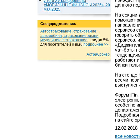
приведет п
Итоги XV Конференции
данного по
«МОБИЛЬНЫЕ ФИНАНСЫ 2025», 20
мая 2025
На секции-д
помогают р
Спецпредложение:
направлени
сервисов 
Автострахование, страхование
говорить о
автомобиля, страхование жизни,
сервисов, 
медицинское страхование
- cкидка 5%
для посетителей iFin.ru
подробнеe >>
«Диджитали
чат-боты н
Астраброкер
тенденциям
работают и
банки толь
На стенде 
всеми нови
выступлени
Форум iFin
электронны
особенно и
департамен
Подробная 
на сайте ор
12.02.2018
все новост