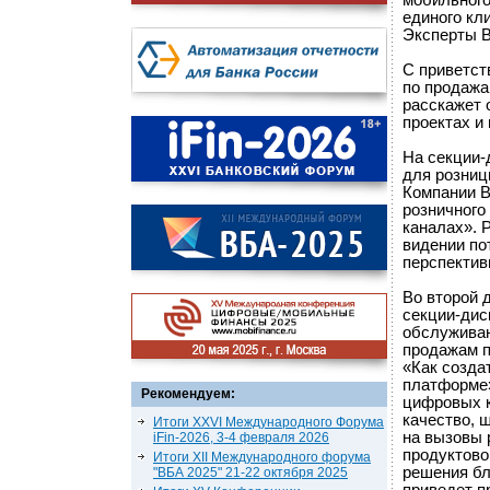
мобильного
единого кл
Эксперты B
С приветст
по продажа
расскажет 
проектах и 
На секции-
для розниц
Компании B
розничного
каналах». 
видении по
перспектив
Во второй 
секции-дис
обслуживан
продажам п
«Как созда
платформе»
Рекомендуем:
цифровых к
качество, 
Итоги XXVI Международного Форума
на вызовы 
iFin-2026, 3-4 февраля 2026
продуктово
Итоги XII Международного форума
решения бл
"ВБА 2025" 21-22 октября 2025