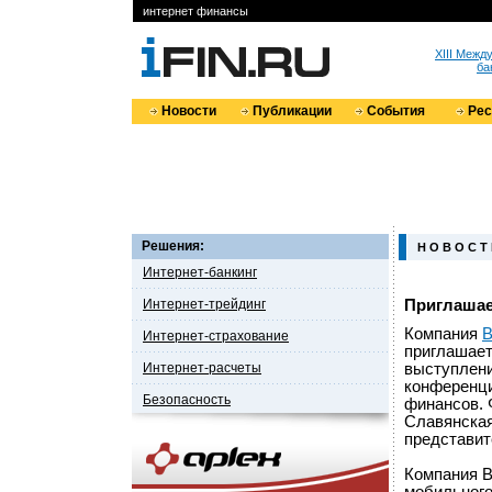
интернет финансы
XIII Меж
ба
Новости
Публикации
События
Ре
Решения:
Н О В О С Т
Интернет-банкинг
Интернет-трейдинг
Приглашае
Компания
Интернет-страхование
приглашает
Интернет-расчеты
выступлени
конференци
Безопасность
финансов. 
Славянская
представит
Компания B