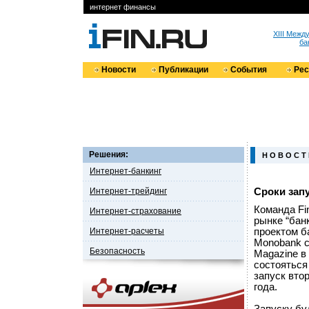
интернет финансы
XIII Меж
ба
Новости
Публикации
События
Ре
Решения:
Н О В О С Т
Интернет-банкинг
Интернет-трейдинг
Сроки зап
Команда Fi
Интернет-страхование
рынке “бан
Интернет-расчеты
проектом б
Monobank с
Безопасность
Magazine в
состояться
запуск вто
года.