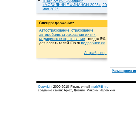
Итоги XV Конференции
«МОБИЛЬНЫЕ ФИНАНСЫ 2025», 20
мая 2025
Спецпредложение:
Автострахование, страхование
автомобиля, страхование жизни,
медицинское страхование
- cкидка 5%
для посетителей iFin.ru
подробнеe >>
Астраброкер
Размещение и
Copyright
2000-2010 iFin.ru, e-mail:
mail@ifin.ru
создание сайта: Aplex, Дизайн: Максим Черемхин