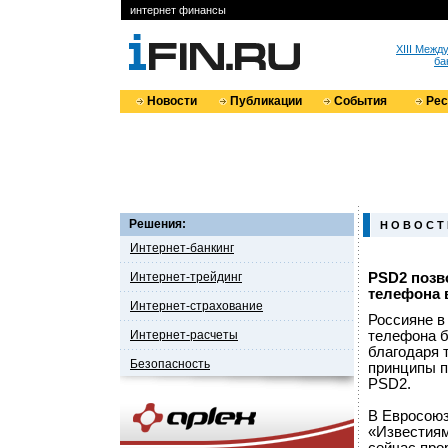
интернет финансы
XIII Меж
ба
Новости
Публикации
События
Ре
Решения:
Н О В О С Т
Интернет-банкинг
Интернет-трейдинг
PSD2 позв
телефона в
Интернет-страхование
Россияне в 
Интернет-расчеты
телефона б
благодаря 
Безопасность
принципы п
PSD2.
В Евросоюз
«Известиям