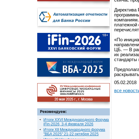
сейчас про
Директива 
программны
компаниям.
платежной 
перечислят
«По инициа
направлени
ЦБ. — В ра
их реализа
стандарты 
Предполага
раскрывать
05.02.2018
все новост
Рекомендуем:
Итоги XXVI Международного Форума
iFin-2026, 3-4 февраля 2026
Итоги XII Международного форума
"ВБА 2025" 21-22 октября 2025