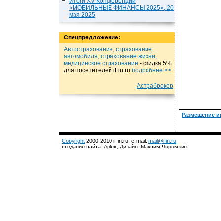
Итоги XV Конференции
«МОБИЛЬНЫЕ ФИНАНСЫ 2025», 20
мая 2025
Спецпредложение:
Автострахование, страхование
автомобиля, страхование жизни,
медицинское страхование
- cкидка 5%
для посетителей iFin.ru
подробнеe >>
Астраброкер
Размещение и
Copyright
2000-2010 iFin.ru, e-mail:
mail@ifin.ru
создание сайта: Aplex, Дизайн: Максим Черемхин