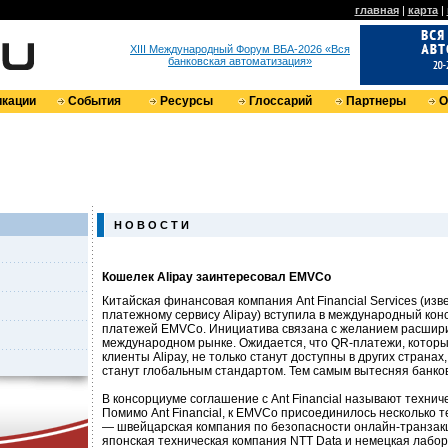
главная
|
карта
|
XIII Международный Форум ВБА-2026 «Вся
банковская автоматизация»
кации
События
Ресурсы
Глоссарий
Партнеры
О
Н О В О С Т И
Кошелек Alipay заинтересовал EMVCo
Китайская финансовая компания Ant Financial Services (изв
платежному сервису Alipay) вступила в международный ко
платежей EMVCo. Инициатива связана с желанием расшири
международном рынке. Ожидается, что QR-платежи, которы
клиенты Alipay, не только станут доступны в других странах
станут глобальным стандартом. Тем самым вытесняя банков
В консорциуме соглашение с Ant Financial называют технич
Помимо Ant Financial, к EMVCo присоединилось несколько 
— швейцарская компания по безопасности онлайн-транзакци
японская техническая компания NTT Data и немецкая лабо