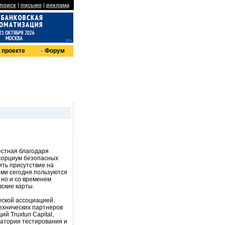
поиск
|
письмо
|
реклама
 проекте
Форум
естная благодаря
нсорциум безопасных
ть присутствие на
ми сегодня пользуются
, но и со временем
ские карты.
еской ассоциацией.
технических партнеров
й Truxtun Capital,
ратория тестирования и