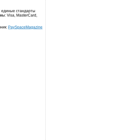
т единые стандарты
ы: Visa, MasterCard,
ник:
PaySpaceMagazine