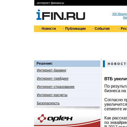
интернет финансы
XIII Меж
ба
Новости
Публикации
События
Ре
Решения:
Н О В О С Т
Интернет-банкинг
Интернет-трейдинг
ВТБ увели
По результ
Интернет-страхование
бизнеса на
Интернет-расчеты
Согласно п
Безопасность
увеличится
сегменте и
Как расска
по эквайри