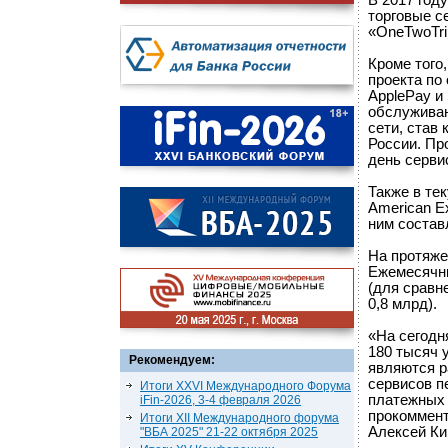
В 2017 год
торговые с
«OneTwoTri
Кроме того
проекта по
ApplePay и
обслуживан
сети, став 
России. Пр
день серви
Также в те
American E
ним состав
На протяже
Ежемесячн
(для сравн
0,8 млрд).
«На сегодн
180 тысяч 
Рекомендуем:
являются р
сервисов п
Итоги XXVI Международного Форума
платежных 
iFin-2026, 3-4 февраля 2026
прокоммент
Итоги XII Международного форума
Алексей Ки
"ВБА 2025" 21-22 октября 2025