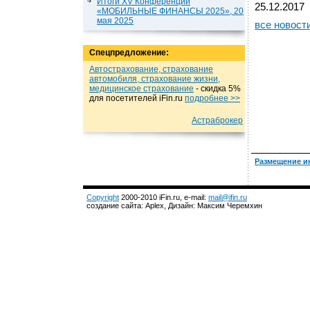
Итоги XV Конференции
25.12.2017
«МОБИЛЬНЫЕ ФИНАНСЫ 2025», 20
мая 2025
все новост
Спецпредложение:
Автострахование, страхование
автомобиля, страхование жизни,
медицинское страхование
- cкидка 5%
для посетителей iFin.ru
подробнеe >>
Астраброкер
Размещение и
Copyright
2000-2010 iFin.ru, e-mail:
mail@ifin.ru
создание сайта: Aplex, Дизайн: Максим Черемхин