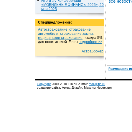
Итоги XV Конференции
все новост
«МОБИЛЬНЫЕ ФИНАНСЫ 2025», 20
мая 2025
Спецпредложение:
Автострахование, страхование
автомобиля, страхование жизни,
медицинское страхование
- cкидка 5%
для посетителей iFin.ru
подробнеe >>
Астраброкер
Размещение и
Copyright
2000-2010 iFin.ru, e-mail:
mail@ifin.ru
создание сайта: Aplex, Дизайн: Максим Черемхин