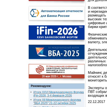
для дополн
В соответс
и нерезиде
размещать 
высоких те
цифровые а
биржи крип
Физические
обменивать
валюту, эл
Деятельнос
отчуждению
деятельнос
различных 
налогообло
Майнинг, д
относят к 
мониторить
Рекомендуем:
Эксперты о
ПВТ собрал
Итоги XXVI Международного Форума
входящих в
iFin-2026, 3-4 февраля 2026
Итоги XII Международного форума
22.12.2017
"ВБА 2025" 21-22 октября 2025