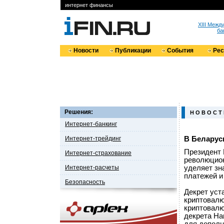
интернет финансы
XIII Меж
ба
Новости
Публикации
События
Ре
Решения:
Н О В О С Т
Интернет-банкинг
Интернет-трейдинг
В Беларус
Президент 
Интернет-страхование
революцион
Интернет-расчеты
уделяет зн
платежей и
Безопасность
Декрет уст
криптовалю
криптовалю
декрета На